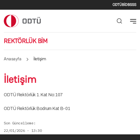
İkincil
Ana içeriğe atla
ODTÜ
BİDB
SSS
REKTÖRLÜK BİM
Anasayfa
İletişim
İletişim
ODTÜ Rektörlük 1. Kat No:107
ODTÜ Rektörlük Bodrum Kat B-01
Son Güncelleme
22/01/2026 - 13:30