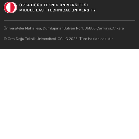
Üniversiteler Mahallesi, Dumlupınar Bulvarı No:1, 06800 Çankaya/Ankara
© Orta Doğu Teknik Üniversitesi. CC-IG 2025. Tüm hakları saklıdır.